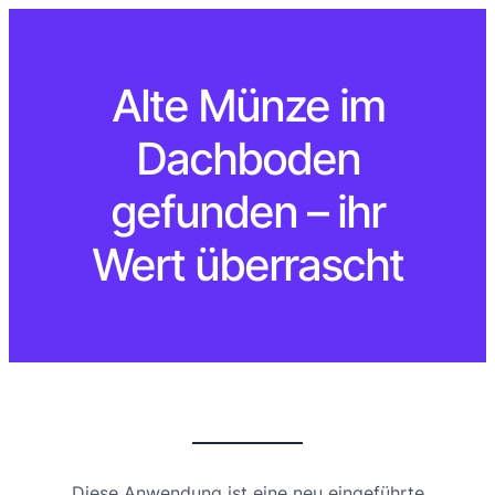
Alte Münze im
Dachboden
gefunden – ihr
Wert überrascht
Diese Anwendung ist eine neu eingeführte