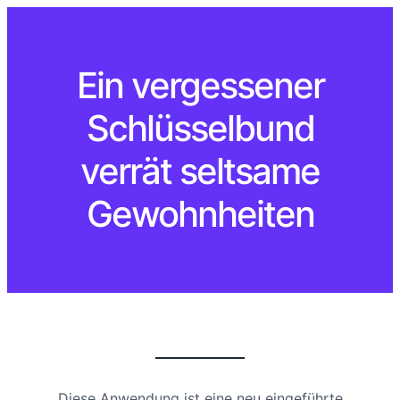
Ein vergessener
Schlüsselbund
verrät seltsame
Gewohnheiten
Diese Anwendung ist eine neu eingeführte