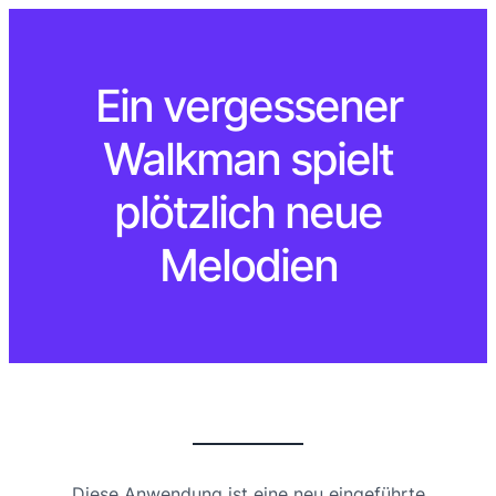
Ein vergessener
Walkman spielt
plötzlich neue
Melodien
Diese Anwendung ist eine neu eingeführte