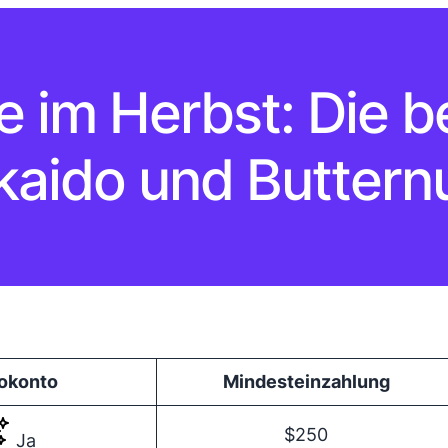
e im Herbst: Die b
kaido und Butternu
okonto
Mindest­einzahlung
$250
Ja