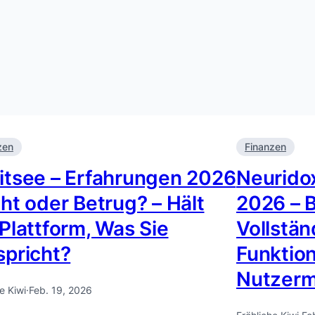
zen
Finanzen
itsee – Erfahrungen 2026
Neurido
cht oder Betrug? – Hält
2026 – B
 Plattform, Was Sie
Vollstän
spricht?
Funktio
Nutzer
e Kiwi
·
Feb. 19, 2026