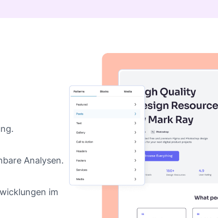
ung.
hbare Analysen.
twicklungen im