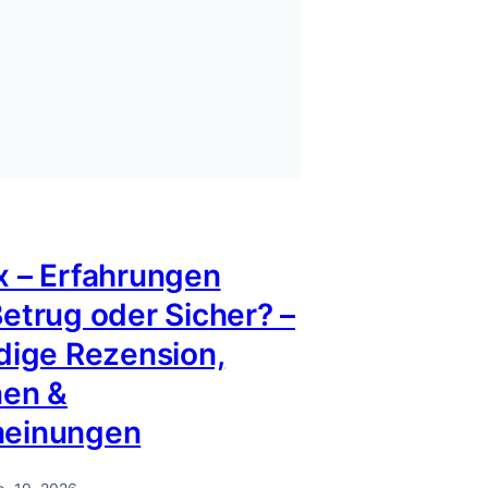
x – Erfahrungen
etrug oder Sicher? –
dige Rezension,
nen &
meinungen