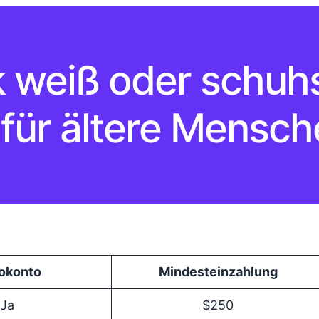
 weiß oder schuh
 für ältere Mensch
okonto
Mindest­einzahlung
Ja
$250