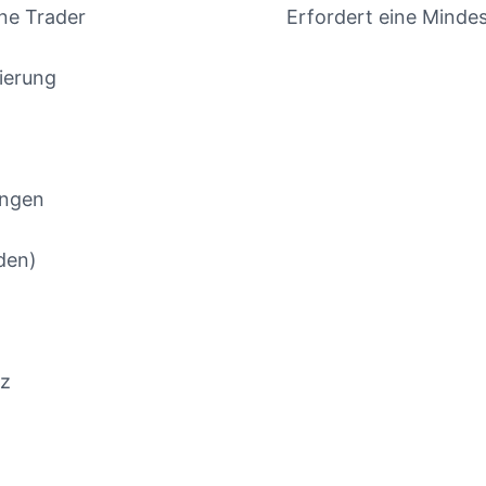
ne Trader
Erfordert eine Minde
zierung
ungen
den)
tz