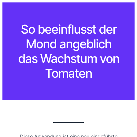
So beeinflusst der
Mond angeblich
das Wachstum von
Tomaten
Diese Anwendung ist eine neu eingeführte