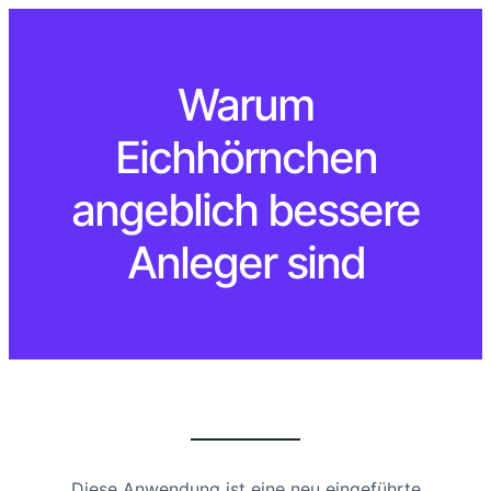
Warum
Eichhörnchen
angeblich bessere
Anleger sind
Diese Anwendung ist eine neu eingeführte