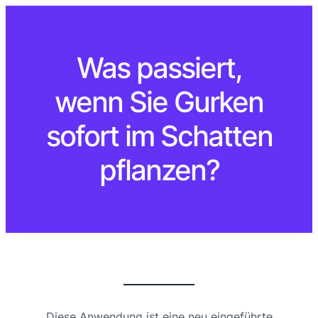
Was passiert,
wenn Sie Gurken
sofort im Schatten
pflanzen?
Diese Anwendung ist eine neu eingeführte