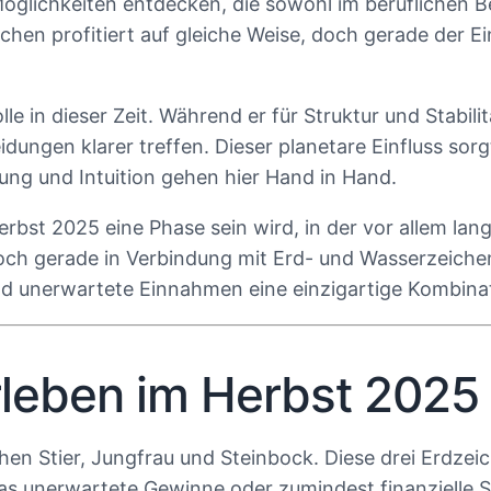
chkeiten entdecken, die sowohl im beruflichen Bere
ichen profitiert auf gleiche Weise, doch gerade der 
le in dieser Zeit. Während er für Struktur und Stabil
dungen klarer treffen. Dieser planetare Einfluss sorg
ung und Intuition gehen hier Hand in Hand.
bst 2025 eine Phase sein wird, in der vor allem langf
och gerade in Verbindung mit Erd- und Wasserzeichen
 und unerwartete Einnahmen eine einzigartige Kombina
rleben im Herbst 202
n Stier, Jungfrau und Steinbock. Diese drei Erdzeic
 unerwartete Gewinne oder zumindest finanzielle Sta