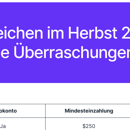
eichen im Herbst 
lle Überraschunge
okonto
Mindest­einzahlung
Ja
$250