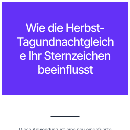
Wie die Herbst-
Tagundnachtgleich
e Ihr Sternzeichen
beeinflusst
Diese Anwendung ist eine neu eingeführte